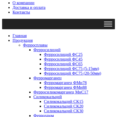
О компании
Доставка и оплата
Контакты
Главная
Продукция
Ферросплавы
Ферросилиций
Ферросилиций ФС25
Ферросилиций ФС45
Ферросилиций ФС65
Ферросилиций ФС75 (5-15мм)
Ферросилиций ФС75 (20-50мм)
Ферромарганец
Ферромарганец ФМн78
Ферромарганец ФМн88
Ферросиликомарганец МнС17
Силикокальций
Силикокальций СК15
Силикокальций СК20
Силикокальций СК30
Феррохром