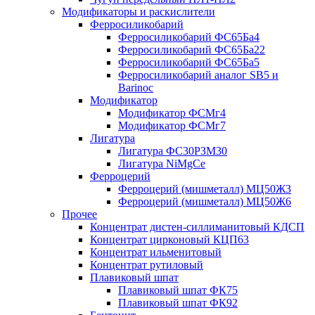
Модификаторы и раскислители
Ферросиликобарий
Ферросиликобарий ФС65Ба4
Ферросиликобарий ФС65Ба22
Ферросиликобарий ФС65Ба5
Ферросиликобарий аналог SB5 и
Barinoc
Модификатор
Модификатор ФСМг4
Модификатор ФСМг7
Лигатура
Лигатура ФС30РЗМ30
Лигатура NiMgCe
Ферроцерий
Ферроцерий (мишметалл) МЦ50Ж3
Ферроцерий (мишметалл) МЦ50Ж6
Прочее
Концентрат дистен-силлиманитовый КДСП
Концентрат цирконовый КЦП63
Концентрат ильменитовый
Концентрат рутиловый
Плавиковый шпат
Плавиковый шпат ФК75
Плавиковый шпат ФК92