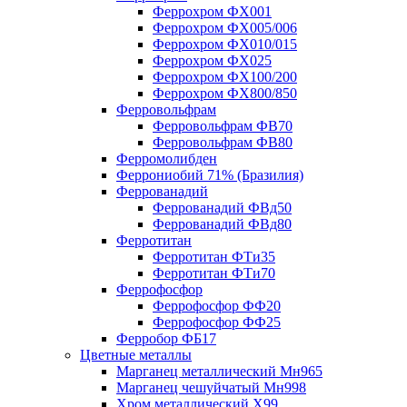
Феррохром ФХ001
Феррохром ФХ005/006
Феррохром ФХ010/015
Феррохром ФХ025
Феррохром ФХ100/200
Феррохром ФХ800/850
Ферровольфрам
Ферровольфрам ФВ70
Ферровольфрам ФВ80
Ферромолибден
Феррониобий 71% (Бразилия)
Феррованадий
Феррованадий ФВд50
Феррованадий ФВд80
Ферротитан
Ферротитан ФТи35
Ферротитан ФТи70
Феррофосфор
Феррофосфор ФФ20
Феррофосфор ФФ25
Ферробор ФБ17
Цветные металлы
Марганец металлический Мн965
Марганец чешуйчатый Мн998
Хром металлический Х99