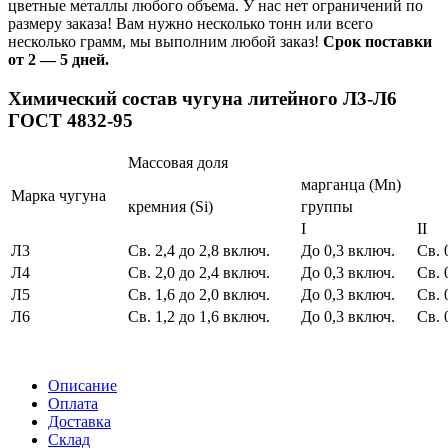
цветные металлы любого объема. У нас нет ограничений по
размеру заказа! Вам нужно несколько тонн или всего
несколько грамм, мы выполним любой заказ!
Срок поставки
от 2 — 5 дней.
Химический состав чугуна литейного Л3-Л6
ГОСТ 4832-95
Массовая доля
марганца (Mn)
Марка чугуна
кремния (Si)
группы
I
II
Л3
Св. 2,4 до 2,8 включ.
До 0,3 включ.
Св. 
Л4
Св. 2,0 до 2,4 включ.
До 0,3 включ.
Св. 
Л5
Св. 1,6 до 2,0 включ.
До 0,3 включ.
Св. 
Л6
Св. 1,2 до 1,6 включ.
До 0,3 включ.
Св. 
Описание
Оплата
Доставка
Склад