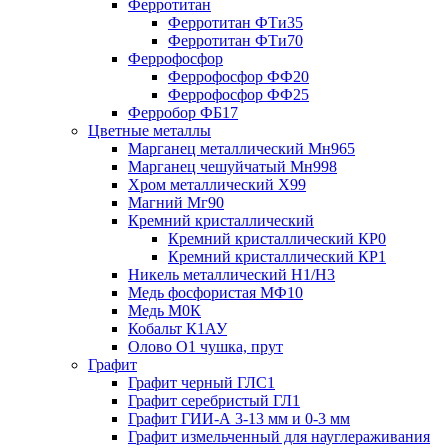
Ферротитан
Ферротитан ФТи35
Ферротитан ФТи70
Феррофосфор
Феррофосфор ФФ20
Феррофосфор ФФ25
Ферробор ФБ17
Цветные металлы
Марганец металлический Мн965
Марганец чешуйчатый Мн998
Хром металлический Х99
Магний Мг90
Кремний кристаллический
Кремний кристаллический КР0
Кремний кристаллический КР1
Никель металлический Н1/Н3
Медь фосфористая МФ10
Медь М0К
Кобальт К1АУ
Олово О1 чушка, прут
Графит
Графит черный ГЛС1
Графит серебристый ГЛ1
Графит ГИИ-А 3-13 мм и 0-3 мм
Графит измельченный для науглераживания