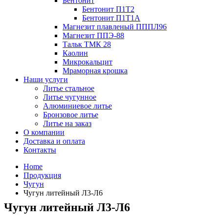
Бентонит
Бентонит П1Т2
Бентонит П1Т1А
Магнезит плавленый ПППЛ96
Магнезит ППЭ-88
Тальк ТМК 28
Каолин
Микрокальцит
Мраморная крошка
Наши услуги
Литье стальное
Литье чугунное
Алюминиевое литье
Бронзовое литье
Литье на заказ
О компании
Доставка и оплата
Контакты
Home
Продукция
Чугун
Чугун литейный Л3-Л6
Чугун литейный Л3-Л6