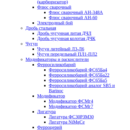
(карбюризатор)
Флюс сварочный
Флюс сварочный АН-348А
Флюс сварочный АН-60
Электродный бой
Дробь стальная
Дробь чугунная литая ДЧЛ
Дробь чугунная колотая ДЧК
Чугун
Чугун литейный Л3-Л6
Чугун передельный ПЛ1-ПЛ2
Модификаторы и раскислители
Ферросиликобарий
Ферросиликобарий ФС65Ба4
Ферросиликобарий ФС65Ба22
Ферросиликобарий ФС65Ба5
Ферросиликобарий аналог SB5 и
Barinoc
Модификатор
Модификатор ФСМг4
Модификатор ФСМг7
Лигатура
Лигатура ФС30РЗМ30
Лигатура NiMgCe
Ферроцерий