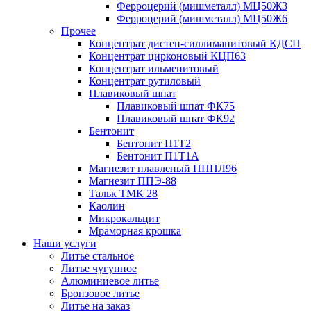
Ферроцерий (мишметалл) МЦ50Ж3
Ферроцерий (мишметалл) МЦ50Ж6
Прочее
Концентрат дистен-силлиманитовый КДСП
Концентрат цирконовый КЦП63
Концентрат ильменитовый
Концентрат рутиловый
Плавиковый шпат
Плавиковый шпат ФК75
Плавиковый шпат ФК92
Бентонит
Бентонит П1Т2
Бентонит П1Т1А
Магнезит плавленый ПППЛ96
Магнезит ППЭ-88
Тальк ТМК 28
Каолин
Микрокальцит
Мраморная крошка
Наши услуги
Литье стальное
Литье чугунное
Алюминиевое литье
Бронзовое литье
Литье на заказ