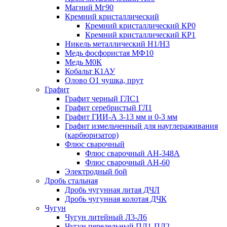
Магний Мг90
Кремний кристаллический
Кремний кристаллический КР0
Кремний кристаллический КР1
Никель металлический Н1/Н3
Медь фосфористая МФ10
Медь М0К
Кобальт К1АУ
Олово О1 чушка, прут
Графит
Графит черный ГЛС1
Графит серебристый ГЛ1
Графит ГИИ-А 3-13 мм и 0-3 мм
Графит измельченный для науглераживания
(карбюризатор)
Флюс сварочный
Флюс сварочный АН-348А
Флюс сварочный АН-60
Электродный бой
Дробь стальная
Дробь чугунная литая ДЧЛ
Дробь чугунная колотая ДЧК
Чугун
Чугун литейный Л3-Л6
Чугун передельный ПЛ1-ПЛ2