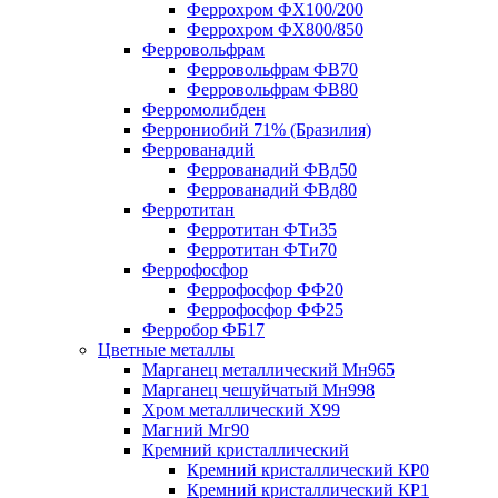
Феррохром ФХ100/200
Феррохром ФХ800/850
Ферровольфрам
Ферровольфрам ФВ70
Ферровольфрам ФВ80
Ферромолибден
Феррониобий 71% (Бразилия)
Феррованадий
Феррованадий ФВд50
Феррованадий ФВд80
Ферротитан
Ферротитан ФТи35
Ферротитан ФТи70
Феррофосфор
Феррофосфор ФФ20
Феррофосфор ФФ25
Ферробор ФБ17
Цветные металлы
Марганец металлический Мн965
Марганец чешуйчатый Мн998
Хром металлический Х99
Магний Мг90
Кремний кристаллический
Кремний кристаллический КР0
Кремний кристаллический КР1