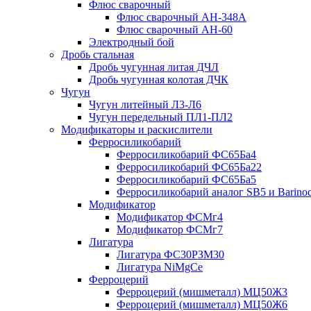
Флюс сварочный
Флюс сварочный АН-348А
Флюс сварочный АН-60
Электродный бой
Дробь стальная
Дробь чугунная литая ДЧЛ
Дробь чугунная колотая ДЧК
Чугун
Чугун литейный Л3-Л6
Чугун передельный ПЛ1-ПЛ2
Модификаторы и раскислители
Ферросиликобарий
Ферросиликобарий ФС65Ба4
Ферросиликобарий ФС65Ба22
Ферросиликобарий ФС65Ба5
Ферросиликобарий аналог SB5 и Barino
Модификатор
Модификатор ФСМг4
Модификатор ФСМг7
Лигатура
Лигатура ФС30РЗМ30
Лигатура NiMgCe
Ферроцерий
Ферроцерий (мишметалл) МЦ50Ж3
Ферроцерий (мишметалл) МЦ50Ж6