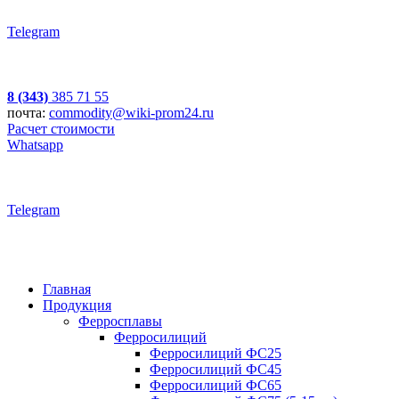
Telegram
8 (343)
385 71 55
почта:
commodity@wiki-prom24.ru
Расчет стоимости
Whatsapp
Telegram
Главная
Продукция
Ферросплавы
Ферросилиций
Ферросилиций ФС25
Ферросилиций ФС45
Ферросилиций ФС65