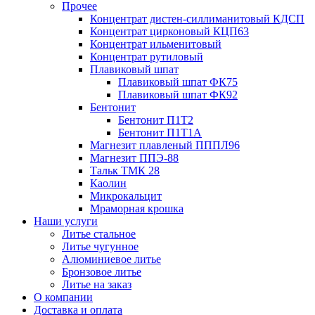
Прочее
Концентрат дистен-силлиманитовый КДСП
Концентрат цирконовый КЦП63
Концентрат ильменитовый
Концентрат рутиловый
Плавиковый шпат
Плавиковый шпат ФК75
Плавиковый шпат ФК92
Бентонит
Бентонит П1Т2
Бентонит П1Т1А
Магнезит плавленый ПППЛ96
Магнезит ППЭ-88
Тальк ТМК 28
Каолин
Микрокальцит
Мраморная крошка
Наши услуги
Литье стальное
Литье чугунное
Алюминиевое литье
Бронзовое литье
Литье на заказ
О компании
Доставка и оплата