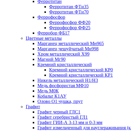
Ферротитан
Ферротитан ФТи35
Ферротитан ФТи70
Феррофосфор
Феррофосфор ФФ20
Феррофосфор ФФ25
Ферробор ФБ17
Цветные металлы
Марганец металлический Мн965
Марганец чешуйчатый Мн998
Хром металлический Х99
Магний Мг90
Кремний кристаллический
Кремний кристаллический КР0
Кремний кристаллический КР1
Никель металлический Н1/Н3
Медь фосфористая МФ10
Медь М0К
Кобальт К1АУ
Олово О1 чушка, прут
Графит
Графит черный ГЛС1
Графит серебристый ГЛ1
Графит ГИИ-А 3-13 мм и 0-3 мм
Графит измельченный для науглераживания (